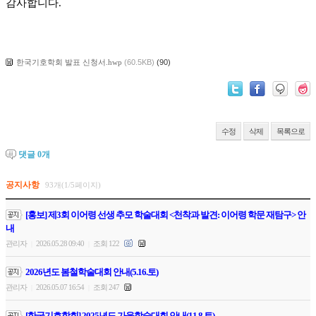
감사합니다.
한국기호학회 발표 신청서.hwp
(60.5KB)
(90)
수정
삭제
목록으로
댓글
0
개
공지사항
93개(1/5페이지)
[홍보] 제3회 이어령 선생 추모 학술대회 <천착과 발견: 이어령 학문 재탐구> 안
내
관리자
2026.05.28 09:40
조회 122
|
|
2026년도 봄철학술대회 안내(5.16.토)
관리자
2026.05.07 16:54
조회 247
|
|
[한국기호학회] 2025년도 가을학술대회 안내(11.8.토)