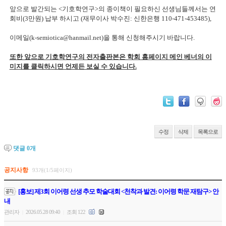
앞으로 발간되는 <기호학연구>의 종이책이 필요하신 선생님들께서는
연
회비(3만원) 납부 하시고 (재무이사 박수진: 신한은행 110-471-453485),
이메일(k-semiotica@hanmail.net)을 통해 신청해주시기 바랍니다.
또한 앞으로 기호학연구의 전자출판본은 학회 홈페이지 메인 베너의 이
미지를 클릭하시면 언제든 보실 수 있습니다.
수정
삭제
목록으로
댓글
0
개
공지사항
93개(1/5페이지)
[홍보] 제3회 이어령 선생 추모 학술대회 <천착과 발견: 이어령 학문 재탐구> 안
내
관리자
2026.05.28 09:40
조회 122
|
|