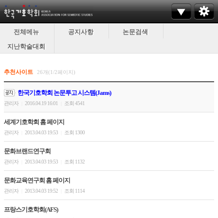
전체메뉴
공지사항
논문검색
지난학술대회
추천사이트
26개(1/2페이지)
한국기호학회 논문투고 시스템(Jams)
관리자
2016.04.19 16:01
조회 4541
|
|
세계기호학회 홈 페이지
관리자
2013.04.03 19:53
조회 1300
|
|
문화브랜드연구회
관리자
2013.04.03 19:53
조회 1132
|
|
문화교육연구회 홈 페이지
관리자
2013.04.03 19:52
조회 1114
|
|
프랑스기호학회(AFS)