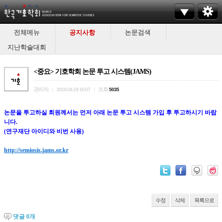
전체메뉴
공지사항
논문검색
지난학술대회
<중요> 기호학회 논문 투고 시스템(JAMS)
관리자
조회
|
2016.04.19 16:07
|
5035
논문을 투고하실 회원께서는 먼저 아래 논문 투고 시스템 가입 후 투고하시기 바랍
니다.
(연구재단 아이디와 비번 사용)
http://semiosis.jams.or.kr
수정
삭제
목록으로
댓글
0
개