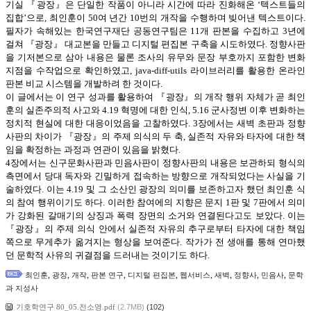
기실 『광장』은 단일한 작품이 아니라 시간에 따라 진화해온 ‘텍스트들의
집합’으로, 최인훈이 50여 년간 10번의 개작을 수행하며 빚어낸 텍스트이다.
필자가 속해있는 한국연구재단 공동연구팀은 11개 판본을 수집하고 3년에
걸쳐 『광장』 대교본을 만들고 디지털 편집본 구축을 시도하였다. 정향사판
을 기저본으로 삼아 내용은 물론 조사의 유무와 문장 부호까지 포함한 변화
지점을 수작업으로 확인하였고, java-diff-utils 라이브러리를 활용한 온라인
판본 비교 시스템을 개발하려 한 것이다.
이 글에서는 이 연구 성과를 활용하여 『광장』의 개작 행위 자체가 곧 최인
훈의 실존주의적 사고와 4.19 혁명에 대한 인식, 5.16 군사정변 이후 변화하는
정치적 현실에 대한 대응이었음을 고찰하였다. 3장에서는 새벽 초판과 정향
사판의 차이가 『광장』의 주제 의식의 두 축, 실존적 자유와 타자에 대한 책
임을 확정하는 과정과 연관이 있음을 밝혔다.
4장에서는 신구문화사판과 민음사판이 정향사판의 내용은 보관하되 형식의
측면에서 당대 독자와 긴밀하게 접속하는 방향으로 개작되었다는 사실을 기
술하였다. 이는 4.19 및 그 소산인 광장의 의미를 보존하고자 했던 최인훈 식
의 참여 행위이기도 하다. 이러한 참여에의 지향은 문지 1판 및 7판에서 의미
가 강화된 갈매기의 상징과 폭력 장면의 소거와 연결된다고도 보았다. 이는
『광장』의 주제 의식 안에서 실존적 자유의 추구로부터 타자에 대한 책임
쪽으로 무게추가 옮겨지는 형상을 보여준다. 작가가 전 생애를 통해 연마했
던 문학적 사유의 귀결점을 드러내는 것이기도 하다.
,
,
,
,
,
,
,
,
,
최인훈
광장
개작
판본 연구
디지털 편집본
웹서비스
새벽
정향사
민음사
문학
과 지성사
기호학연구 80_05.전소영.pdf
(2.7MB)
(102)