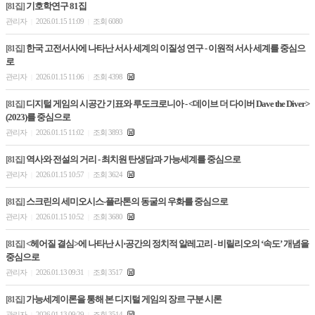
기호학연구 81집
[81집]
관리자
2026.01.15 11:09
조회 6080
|
|
한국 고전서사에 나타난 서사 세계의 이질성 연구 - 이원적 서사 세계를 중심으
[81집]
로
관리자
2026.01.15 11:06
조회 4398
|
|
디지털 게임의 시공간 기표와 루도크로니아 - <데이브 더 다이버 Dave the Diver>
[81집]
(2023)를 중심으로
관리자
2026.01.15 11:02
조회 3893
|
|
역사와 전설의 거리 - 최치원 탄생담과 가능세계를 중심으로
[81집]
관리자
2026.01.15 10:57
조회 3624
|
|
스크린의 세미오시스-플라톤의 동굴의 우화를 중심으로
[81집]
관리자
2026.01.15 10:52
조회 3680
|
|
<헤어질 결심>에 나타난 시⋅공간의 정치적 알레고리 - 비릴리오의 ‘속도’ 개념을
[81집]
중심으로
관리자
2026.01.13 09:31
조회 3517
|
|
가능세계이론을 통해 본 디지털 게임의 장르 구분 시론
[81집]
관리자
2026.01.13 09:29
조회 3514
|
|