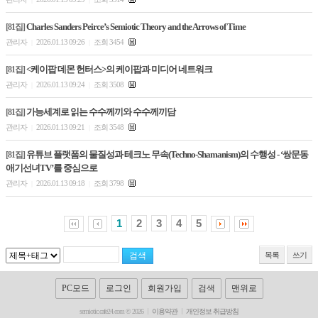
Charles Sanders Peirce’s Semiotic Theory and the Arrows of Time
[81집]
관리자
2026.01.13 09:26
조회 3454
|
|
<케이팝 데몬 헌터스>의 케이팝과 미디어 네트워크
[81집]
관리자
2026.01.13 09:24
조회 3508
|
|
가능세계로 읽는 수수께끼와 수수께끼담
[81집]
관리자
2026.01.13 09:21
조회 3548
|
|
유튜브 플랫폼의 물질성과 테크노 무속(Techno-Shamanism)의 수행성 - ‘쌍문동
[81집]
애기선녀TV’를 중심으로
관리자
2026.01.13 09:18
조회 3798
|
|
1
2
3
4
5
목록
쓰기
PC모드
로그인
회원가입
검색
맨위로
semiotic.cafe24.com © 2026
이용약관
개인정보 취급방침