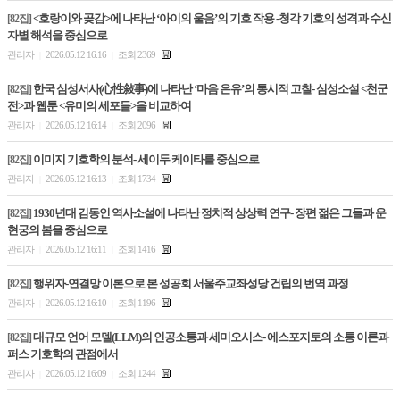
<호랑이와 곶감>에 나타난 ‘아이의 울음’의 기호 작용 -청각 기호의 성격과 수신
[82집]
자별 해석을 중심으로
관리자
2026.05.12 16:16
조회 2369
|
|
한국 심성서사(心性敍事)에 나타난 ‘마음 은유’의 통시적 고찰- 심성소설 <천군
[82집]
전>과 웹툰 <유미의 세포들>을 비교하여
관리자
2026.05.12 16:14
조회 2096
|
|
이미지 기호학의 분석- 세이두 케이타를 중심으로
[82집]
관리자
2026.05.12 16:13
조회 1734
|
|
1930년대 김동인 역사소설에 나타난 정치적 상상력 연구- 장편 젊은 그들과 운
[82집]
현궁의 봄을 중심으로
관리자
2026.05.12 16:11
조회 1416
|
|
행위자-연결망 이론으로 본 성공회 서울주교좌성당 건립의 번역 과정
[82집]
관리자
2026.05.12 16:10
조회 1196
|
|
대규모 언어 모델(LLM)의 인공소통과 세미오시스- 에스포지토의 소통 이론과
[82집]
퍼스 기호학의 관점에서
관리자
2026.05.12 16:09
조회 1244
|
|