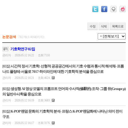
수정
삭제
목록으로
논문검색
782개(1/40페이지)
기호학연구 82집
관리자
2026.05.12 16:22
조회 7110
|
|
시간적 정서 기호학: 선형적 공공공간에서의 기호 수렴과 통시적 해석체- 프롬
[82집]
나드 플랑테·서울로 7017·하이라인에 대한 기호학적 분석을 중심으로
관리자
2026.05.12 16:21
조회 4624
|
|
생성형 AI 영상 모델의 프롬프트 언어와 수사적(修辭的) 조작- 그룹 뮤(Groupe μ)
[82집]
의 일반수사학을 중심으로
관리자
2026.05.12 16:19
조회 3683
|
|
K-POP 팬덤 문화의 기호학적 분석- 프랑스 K-POP 팬담화에 나타난 의미 전이
[82집]
구조
관리자
2026.05.12 16:17
조회 3176
|
|