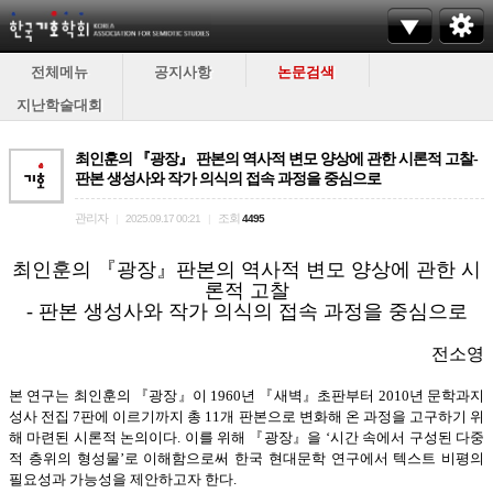
전체메뉴
공지사항
논문검색
지난학술대회
최인훈의 『광장』 판본의 역사적 변모 양상에 관한 시론적 고찰-
판본 생성사와 작가 의식의 접속 과정을 중심으로
관리자
조회
|
2025.09.17 00:21
|
4495
최인훈의 『광장』판본의 역사적 변모 양상에 관한 시
론적 고찰
- 판본 생성사와 작가 의식의 접속 과정을 중심으로
전소영
본 연구는 최인훈의 『광장』이 1960년 『새벽』초판부터 2010년 문학과지
성사 전집 7판에 이르기까지 총 11개 판본으로 변화해 온 과정을 고구하기 위
해 마련된 시론적 논의이다. 이를 위해 『광장』을 ‘시간 속에서 구성된 다중
적 층위의 형성물’로 이해함으로써 한국 현대문학 연구에서 텍스트 비평의
필요성과 가능성을 제안하고자 한다.