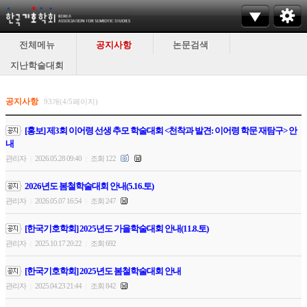
전체메뉴
공지사항
논문검색
지난학술대회
공지사항
93개(4/5페이지)
[홍보] 제3회 이어령 선생 추모 학술대회 <천착과 발견: 이어령 학문 재탐구> 안
내
관리자
2026.05.28 09:40
조회 122
|
|
2026년도 봄철학술대회 안내(5.16.토)
관리자
2026.05.07 16:54
조회 247
|
|
[한국기호학회] 2025년도 가을학술대회 안내(11.8.토)
관리자
2025.10.17 20:22
조회 692
|
|
[한국기호학회] 2025년도 봄철학술대회 안내
관리자
2025.04.23 21:44
조회 842
|
|