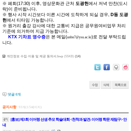
※ 폐회(17:30) 이후, 영상문화관 근처
도광헌
에서 저녁 만찬(도시
락)이 준비됩니다.
※ 행사 시작 시간보다 이른 시간에 도착하게 되실 경우,
D동
도광
헌
에서 티타임 가능합니다.
※ 원거리 출강 강사에 대한 교통비 지급은 공무원여비업무 처리
기준에 의거하여 지급 가능합니다.
KTX 기차표 영수증
은 본 메일(
)로 전달 부탁드립
unbn7@ysu.ac.kr
니다.
개인정보 수집·이용 및 제공 동의서.hwp
(55KB)
(14)
수정
삭제
목록으로
댓글
0
개
공지사항
93개(1/5페이지)
[홍보] 제3회 이어령 선생 추모 학술대회 <천착과 발견: 이어령 학문 재탐구> 안
내