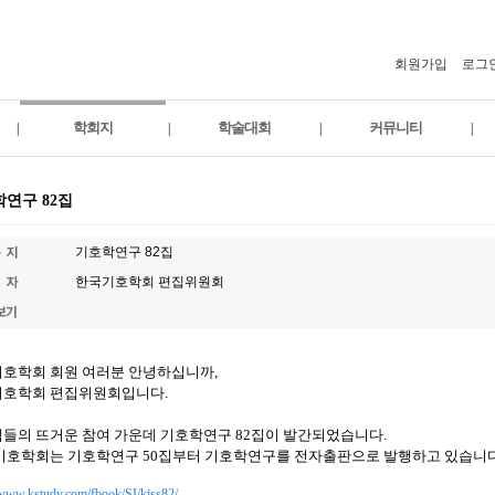
회원가입
로그
학회지
학술대회
커뮤니티
|
|
|
|
연구 82집
기호학연구 82집
한국기호학회 편집위원회
호학회 회원 여러분 안녕하십니까
,
기호학회 편집위원회입니다
.
들의 뜨거운 참여 가운데 기호학연구
82
집이 발간되었습니다
.
기호학회는 기호학연구
50
집부터 기호학연구를 전자출판으로 발행하고 있습니
/www.kstudy.com/fbook/SI/kiss82/