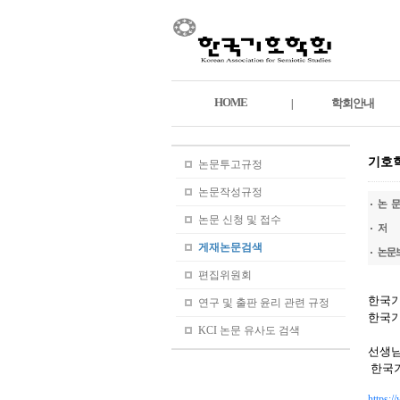
HOME
학회안내
|
기호학
논문투고규정
논문작성규정
논문 신청 및 접수
게재논문검색
편집위원회
한국기
연구 및 출판 윤리 관련 규정
한국
KCI 논문 유사도 검색
선생님
한국
https:/