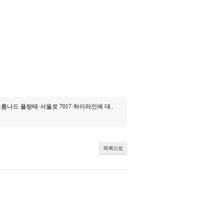
나드 플랑테·서울로 7017·하이라인에 대..
목록으로