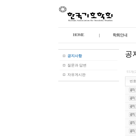
HOME
학회안내
|
공
공지사항
질문과 답변
93개(
자유게시판
번